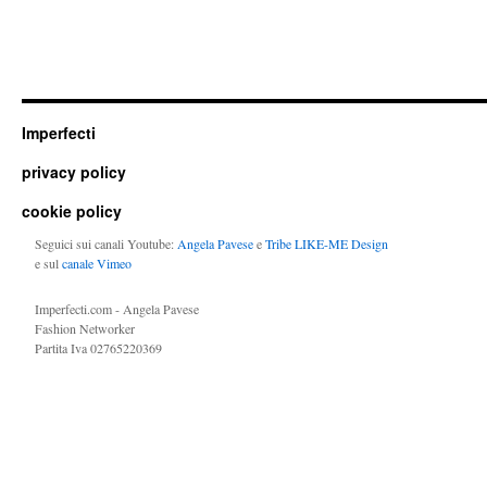
Imperfecti
privacy policy
cookie policy
Seguici sui canali Youtube:
Angela Pavese
e
Tribe LIKE-ME Design
e sul
canale Vimeo
Imperfecti.com - Angela Pavese
Fashion Networker
Partita Iva 02765220369