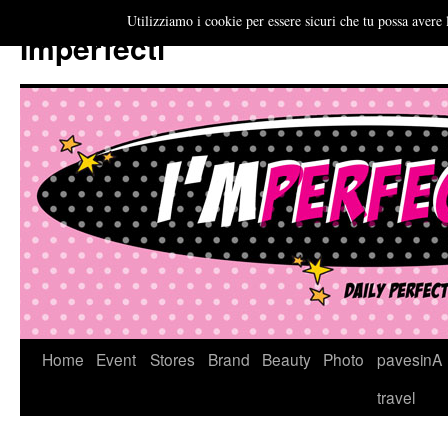
Utilizziamo i cookie per essere sicuri che tu possa avere 
Imperfecti
Vai
Home
Event
Stores
Brand
Beauty
Photo
pavesinA
al
travel
contenuto