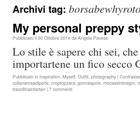
borsabewhyrot
Archivi tag:
My personal preppy st
Pubblicato il
30 Ottobre 2014
da
Angela Pavese
Lo stile è sapere chi sei, ch
importartene un fico secco 
Pubblicato in
Inspiration
,
Myself
,
Outfit
,
photography
|
Contrasse
collanarosadiperle
,
croptopzara
,
gonnaapois
,
mocassinimsgm
,
m
tracollinaintartan
|
7 commenti