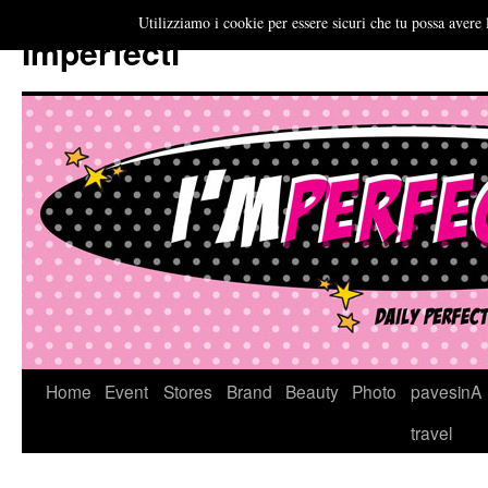
Utilizziamo i cookie per essere sicuri che tu possa avere 
Imperfecti
Vai
Home
Event
Stores
Brand
Beauty
Photo
pavesinA
al
travel
contenuto