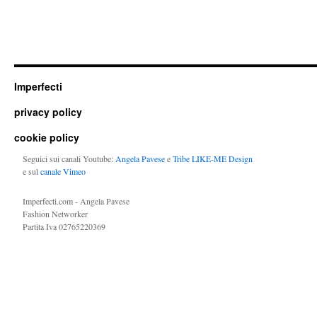
Imperfecti
privacy policy
cookie policy
Seguici sui canali Youtube:
Angela Pavese
e
Tribe LIKE-ME Design
e sul
canale Vimeo
Imperfecti.com - Angela Pavese
Fashion Networker
Partita Iva 02765220369