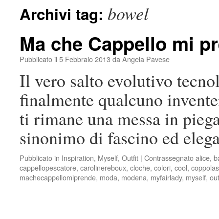
bowel
Archivi tag:
Ma che Cappello mi p
Pubblicato il
5 Febbraio 2013
da
Angela Pavese
Il vero salto evolutivo tecno
finalmente qualcuno invente
ti rimane una messa in piega
sinonimo di fascino ed ele
Pubblicato in
Inspiration
,
Myself
,
Outfit
|
Contrassegnato
alice
,
b
cappellopescatore
,
carolinereboux
,
cloche
,
colori
,
cool
,
coppolas
machecappellomiprende
,
moda
,
modena
,
myfairlady
,
myself
,
out