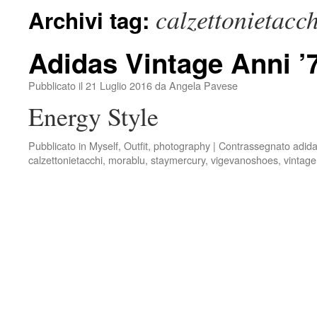
calzettonietacch
Archivi tag:
Adidas Vintage Anni ’
Pubblicato il
21 Luglio 2016
da
Angela Pavese
Energy Style
Pubblicato in
Myself
,
Outfit
,
photography
|
Contrassegnato
adid
calzettonietacchi
,
morablu
,
staymercury
,
vigevanoshoes
,
vintage