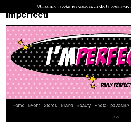
Utilizziamo i cookie per essere sicuri che tu possa avere 
Imperfecti
Vai
Home
Event
Stores
Brand
Beauty
Photo
pavesinA
al
travel
contenuto