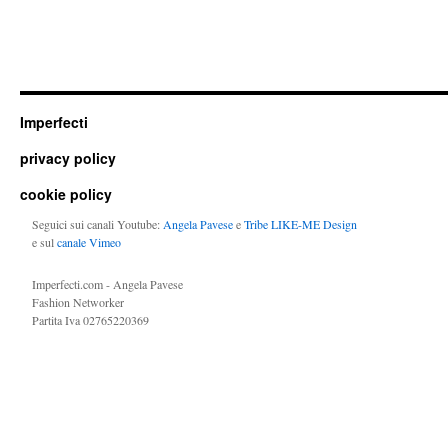
Imperfecti
privacy policy
cookie policy
Seguici sui canali Youtube:
Angela Pavese
e
Tribe LIKE-ME Design
e sul
canale Vimeo
Imperfecti.com - Angela Pavese
Fashion Networker
Partita Iva 02765220369