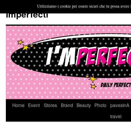
Utilizziamo i cookie per essere sicuri che tu possa avere 
Imperfecti
Vai
Home
Event
Stores
Brand
Beauty
Photo
pavesinA
al
travel
contenuto