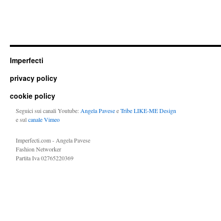
Imperfecti
privacy policy
cookie policy
Seguici sui canali Youtube:
Angela Pavese
e
Tribe LIKE-ME Design
e sul
canale Vimeo
Imperfecti.com - Angela Pavese
Fashion Networker
Partita Iva 02765220369