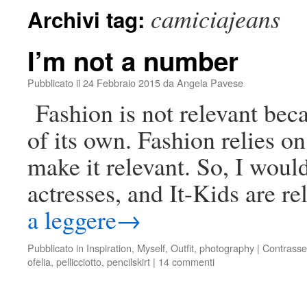
camiciajeans
Archivi tag:
I’m not a number
Pubblicato il
24 Febbraio 2015
da
Angela Pavese
Fashion is not relevant beca
of its own. Fashion relies 
make it relevant. So, I woul
actresses, and It-Kids are r
a leggere
→
Pubblicato in
Inspiration
,
Myself
,
Outfit
,
photography
|
Contrasse
ofelia
,
pellicciotto
,
pencilskirt
|
14 commenti