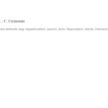
ay… C. Cremonini
nato
abitorete
,
bag
,
cappellocatarzi
,
caucciu
,
dudu
,
filippocatarzi
,
ledudu
,
livianacon