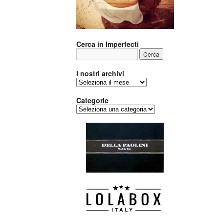
Cerca in Imperfecti
I nostri archivi
I
nostri
archivi
Categorie
Categorie