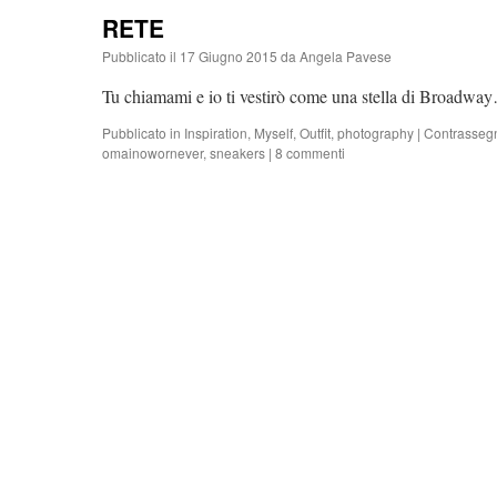
RETE
Pubblicato il
17 Giugno 2015
da
Angela Pavese
Tu chiamami e io ti vestirò come una stella di Broadw
Pubblicato in
Inspiration
,
Myself
,
Outfit
,
photography
|
Contrasseg
omainowornever
,
sneakers
|
8 commenti