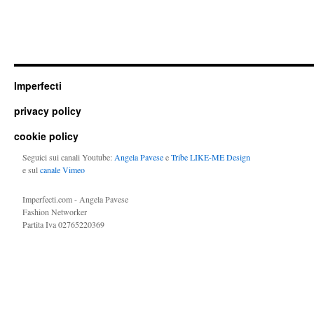
Imperfecti
privacy policy
cookie policy
Seguici sui canali Youtube:
Angela Pavese
e
Tribe LIKE-ME Design
e sul
canale Vimeo
Imperfecti.com - Angela Pavese
Fashion Networker
Partita Iva 02765220369