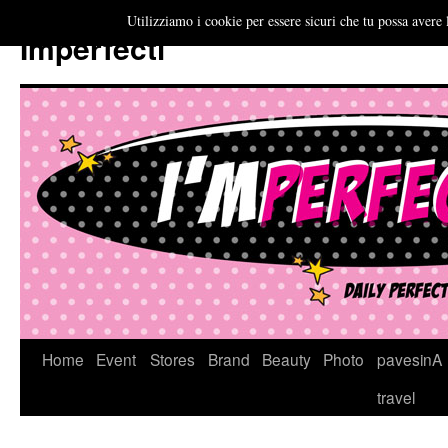
Utilizziamo i cookie per essere sicuri che tu possa avere 
Imperfecti
Vai
Home
Event
Stores
Brand
Beauty
Photo
pavesinA
al
travel
contenuto