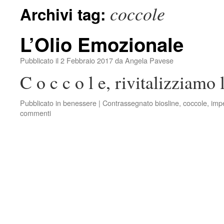
coccole
Archivi tag:
L’Olio Emozionale
Pubblicato il
2 Febbraio 2017
da
Angela Pavese
C o c c o l e, rivitalizziamo 
Pubblicato in
benessere
|
Contrassegnato
biosline
,
coccole
,
impe
commenti