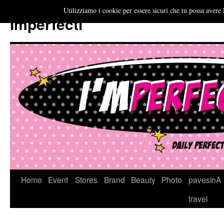
Utilizziamo i cookie per essere sicuri che tu possa avere 
Imperfecti
Vai
Home
Event
Stores
Brand
Beauty
Photo
pavesinA
al
travel
contenuto