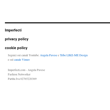
Imperfecti
privacy policy
cookie policy
Seguici sui canali Youtube:
Angela Pavese
e
Tribe LIKE-ME Design
e sul
canale Vimeo
Imperfecti.com - Angela Pavese
Fashion Networker
Partita Iva 02765220369