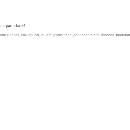
nna pantalone!
nato
culottes
,
emiliopucci
,
foulard
,
giletvintage
,
gonnapantalone
,
modena
,
modenaf