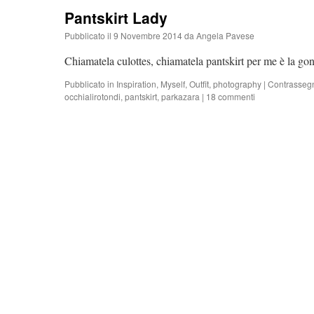
Pantskirt Lady
Pubblicato il
9 Novembre 2014
da
Angela Pavese
Chiamatela culottes, chiamatela pantskirt per me è la go
Pubblicato in
Inspiration
,
Myself
,
Outfit
,
photography
|
Contrasseg
occhialirotondi
,
pantskirt
,
parkazara
|
18 commenti