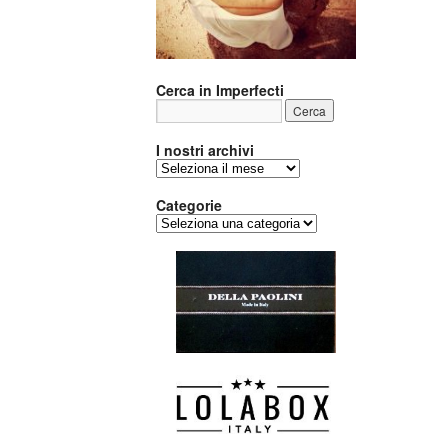
Cerca in Imperfecti
I nostri archivi
I
nostri
archivi
Categorie
Categorie