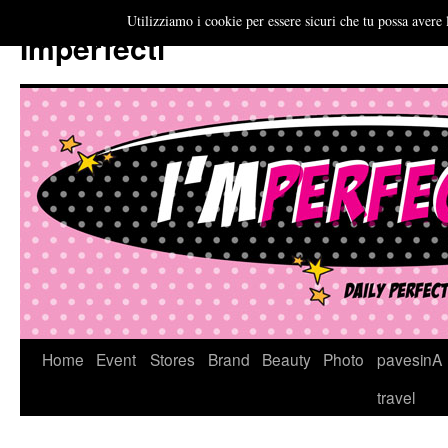
Utilizziamo i cookie per essere sicuri che tu possa avere 
Imperfecti
Vai
Home
Event
Stores
Brand
Beauty
Photo
pavesinA
al
travel
contenuto