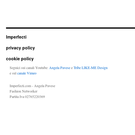
Imperfecti
privacy policy
cookie policy
Seguici sui canali Youtube:
Angela Pavese
e
Tribe LIKE-ME Design
e sul
canale Vimeo
Imperfecti.com - Angela Pavese
Fashion Networker
Partita Iva 02765220369