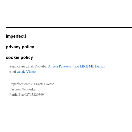
Imperfecti
privacy policy
cookie policy
Seguici sui canali Youtube:
Angela Pavese
e
Tribe LIKE-ME Design
e sul
canale Vimeo
Imperfecti.com - Angela Pavese
Fashion Networker
Partita Iva 02765220369