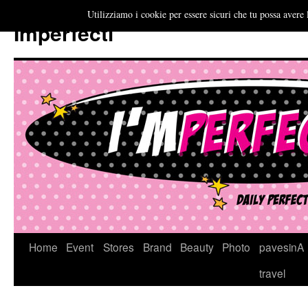
Utilizziamo i cookie per essere sicuri che tu possa avere 
Imperfecti
Vai
Home
Event
Stores
Brand
Beauty
Photo
pavesinA
al
travel
contenuto