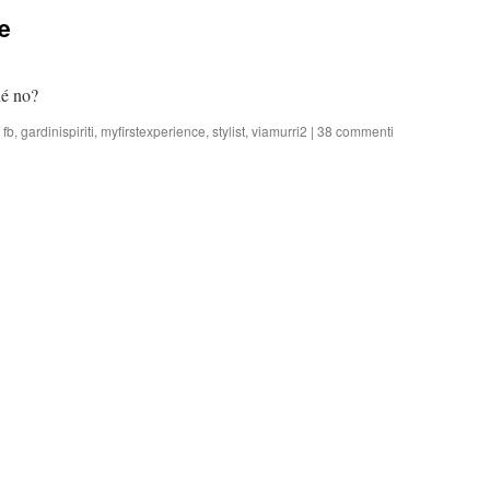
ce
hé no?
,
fb
,
gardinispiriti
,
myfirstexperience
,
stylist
,
viamurri2
|
38 commenti