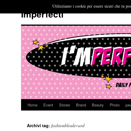
Utilizziamo i cookie per essere sicuri che tu pos
Imperfecti
Home
Event
Stores
Brand
Beauty
Photo
pav
Vai
al
fashionbloulevard
Archivi tag:
contenuto