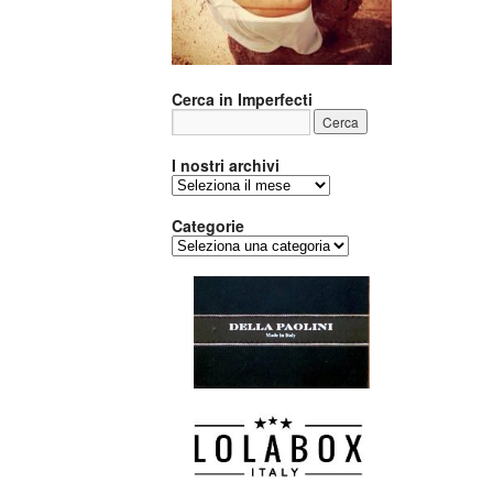
Cerca in Imperfecti
I nostri archivi
I
nostri
archivi
Categorie
Categorie