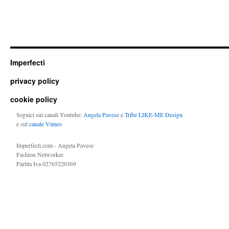
Imperfecti
privacy policy
cookie policy
Seguici sui canali Youtube:
Angela Pavese
e
Tribe LIKE-ME Design
e sul
canale Vimeo
Imperfecti.com - Angela Pavese
Fashion Networker
Partita Iva 02765220369