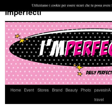
Utilizziamo i cookie per essere sicuri che tu possa avere 
Imperfecti
Vai
Home
Event
Stores
Brand
Beauty
Photo
pavesinA
al
travel
contenuto