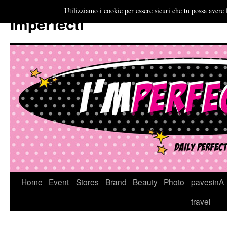
Utilizziamo i cookie per essere sicuri che tu possa avere 
Imperfecti
Vai
Home
Event
Stores
Brand
Beauty
Photo
pavesinA
al
travel
contenuto