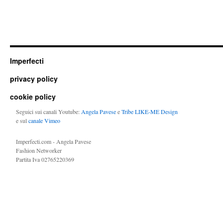
Imperfecti
privacy policy
cookie policy
Seguici sui canali Youtube:
Angela Pavese
e
Tribe LIKE-ME Design
e sul
canale Vimeo
Imperfecti.com - Angela Pavese
Fashion Networker
Partita Iva 02765220369