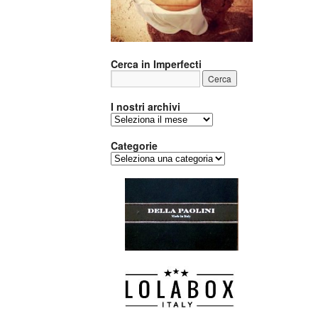
Cerca in Imperfecti
I nostri archivi
I
nostri
archivi
Categorie
Categorie