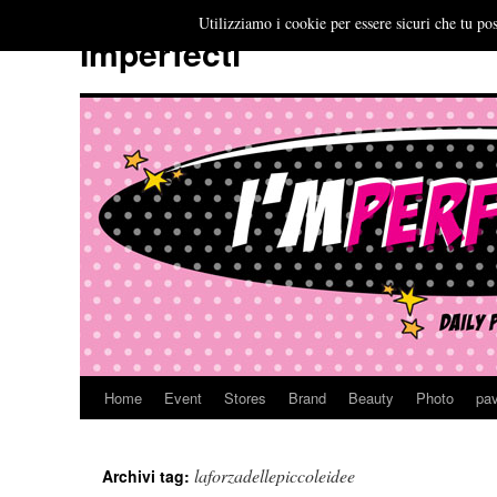
Utilizziamo i cookie per essere sicuri che tu pos
Imperfecti
Home
Event
Stores
Brand
Beauty
Photo
pav
Vai
al
laforzadellepiccoleidee
Archivi tag:
contenuto