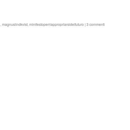
e
,
magnuslindkvist
,
minifestoperriappropriarsidelfuturo
|
3 commenti