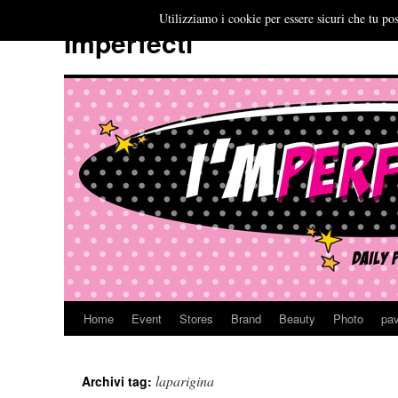
Utilizziamo i cookie per essere sicuri che tu pos
Imperfecti
Home
Event
Stores
Brand
Beauty
Photo
pav
Vai
al
laparigina
Archivi tag:
contenuto