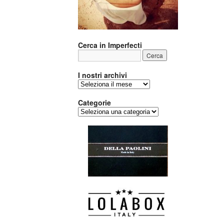
Cerca in Imperfecti
I nostri archivi
I
nostri
archivi
Categorie
Categorie