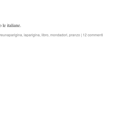
o le italiane.
eunaparigina
,
laparigina
,
libro
,
mondadori
,
pranzo
|
12 commenti