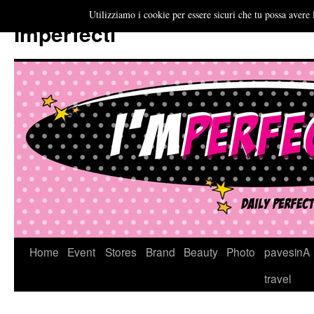
Utilizziamo i cookie per essere sicuri che tu possa avere 
Imperfecti
Vai
Home
Event
Stores
Brand
Beauty
Photo
pavesinA
al
travel
contenuto