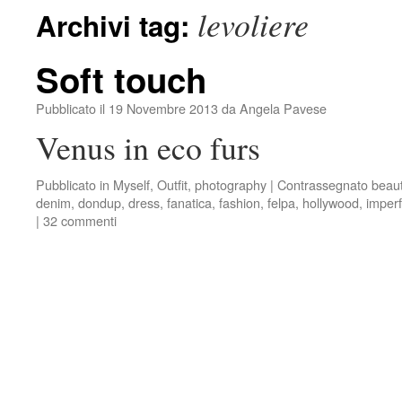
levoliere
Archivi tag:
Soft touch
Pubblicato il
19 Novembre 2013
da
Angela Pavese
Venus in eco furs
Pubblicato in
Myself
,
Outfit
,
photography
|
Contrassegnato
beaut
denim
,
dondup
,
dress
,
fanatica
,
fashion
,
felpa
,
hollywood
,
imperf
|
32 commenti