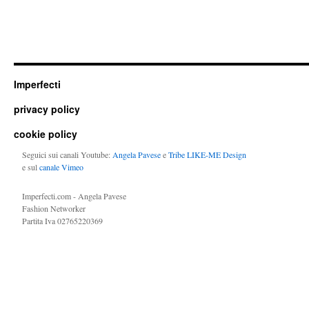
Imperfecti
privacy policy
cookie policy
Seguici sui canali Youtube:
Angela Pavese
e
Tribe LIKE-ME Design
e sul
canale Vimeo
Imperfecti.com - Angela Pavese
Fashion Networker
Partita Iva 02765220369