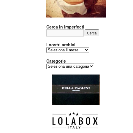
Cerca in Imperfecti
I nostri archivi
I
nostri
archivi
Categorie
Categorie