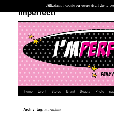
Utilizziamo i cookie per essere sicuri che tu pos
Imperfecti
Home
Event
Stores
Brand
Beauty
Photo
pav
Vai
al
martajane
Archivi tag:
contenuto