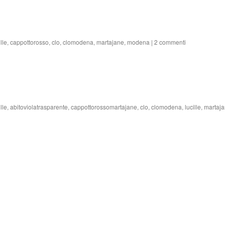
lle
,
cappottorosso
,
clo
,
clomodena
,
martajane
,
modena
|
2 commenti
lle
,
abitoviolatrasparente
,
cappottorossomartajane
,
clo
,
clomodena
,
lucille
,
martaj