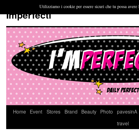
Utilizziamo i cookie per essere sicuri che tu possa avere 
Imperfecti
Vai
Home
Event
Stores
Brand
Beauty
Photo
pavesinA
al
travel
contenuto