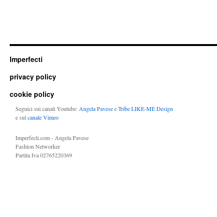
Imperfecti
privacy policy
cookie policy
Seguici sui canali Youtube:
Angela Pavese
e
Tribe LIKE-ME Design
e sul
canale Vimeo
Imperfecti.com - Angela Pavese
Fashion Networker
Partita Iva 02765220369