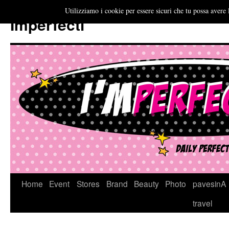
Utilizziamo i cookie per essere sicuri che tu possa avere 
Imperfecti
Vai
Home
Event
Stores
Brand
Beauty
Photo
pavesinA
al
travel
contenuto