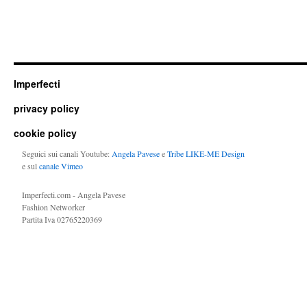
Imperfecti
privacy policy
cookie policy
Seguici sui canali Youtube:
Angela Pavese
e
Tribe LIKE-ME Design
e sul
canale Vimeo
Imperfecti.com - Angela Pavese
Fashion Networker
Partita Iva 02765220369