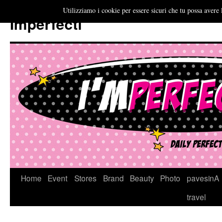
Utilizziamo i cookie per essere sicuri che tu possa avere 
Imperfecti
Vai
Home
Event
Stores
Brand
Beauty
Photo
pavesinA
al
travel
contenuto