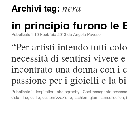
nera
Archivi tag:
in principio furono le
Pubblicato il
10 Febbraio 2013
da
Angela Pavese
“Per artisti intendo tutti co
necessità di sentirsi viver
incontrato una donna con i ca
passione per i gioielli e la 
Pubblicato in
Inspiration
,
photography
|
Contrassegnato
accesso
ciclamino
,
cuffie
,
customizzazione
,
fashion
,
glam
,
iamcollection
,