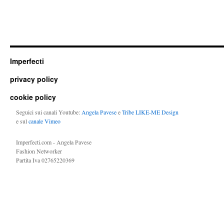
Imperfecti
privacy policy
cookie policy
Seguici sui canali Youtube:
Angela Pavese
e
Tribe LIKE-ME Design
e sul
canale Vimeo
Imperfecti.com - Angela Pavese
Fashion Networker
Partita Iva 02765220369