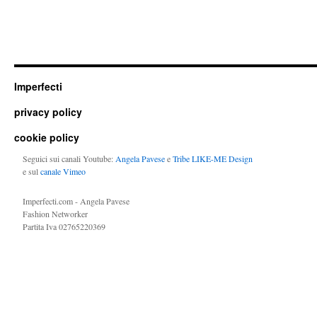
Imperfecti
privacy policy
cookie policy
Seguici sui canali Youtube:
Angela Pavese
e
Tribe LIKE-ME Design
e sul
canale Vimeo
Imperfecti.com - Angela Pavese
Fashion Networker
Partita Iva 02765220369