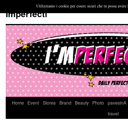
Utilizziamo i cookie per essere sicuri che tu possa avere 
Imperfecti
Vai
Home
Event
Stores
Brand
Beauty
Photo
pavesinA
al
travel
contenuto