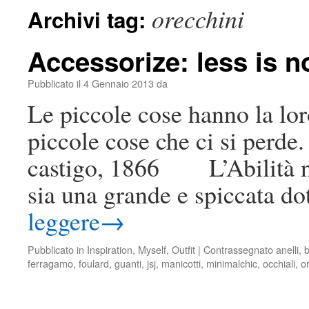
orecchini
Archivi tag:
Accessorize: less is 
Pubblicato il
4 Gennaio 2013
da
Le piccole cose hanno la lo
piccole cose che ci si perde.
castigo, 1866 L’Abilità nel
sia una grande e spiccata d
leggere
→
Pubblicato in
Inspiration
,
Myself
,
Outfit
|
Contrassegnato
anelli
,
ferragamo
,
foulard
,
guanti
,
jsj
,
manicotti
,
minimalchic
,
occhiali
,
o