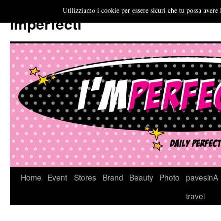
Utilizziamo i cookie per essere sicuri che tu possa avere 
Imperfecti
Vai
Home
Event
Stores
Brand
Beauty
Photo
pavesinA
al
travel
contenuto