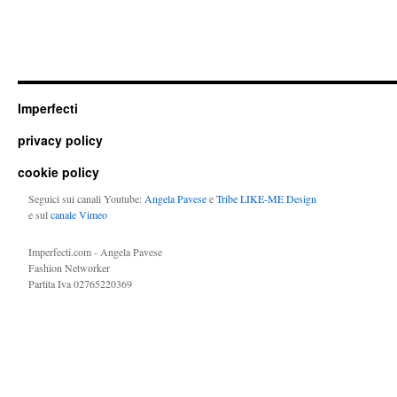
Imperfecti
privacy policy
cookie policy
Seguici sui canali Youtube:
Angela Pavese
e
Tribe LIKE-ME Design
e sul
canale Vimeo
Imperfecti.com - Angela Pavese
Fashion Networker
Partita Iva 02765220369