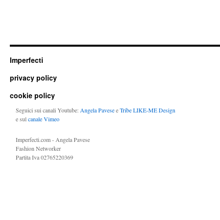
Imperfecti
privacy policy
cookie policy
Seguici sui canali Youtube:
Angela Pavese
e
Tribe LIKE-ME Design
e sul
canale Vimeo
Imperfecti.com - Angela Pavese
Fashion Networker
Partita Iva 02765220369