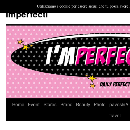
Utilizziamo i cookie per essere sicuri che tu possa avere 
Imperfecti
Vai
Home
Event
Stores
Brand
Beauty
Photo
pavesinA
al
travel
contenuto