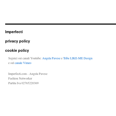
Imperfecti
privacy policy
cookie policy
Seguici sui canali Youtube:
Angela Pavese
e
Tribe LIKE-ME Design
e sul
canale Vimeo
Imperfecti.com - Angela Pavese
Fashion Networker
Partita Iva 02765220369