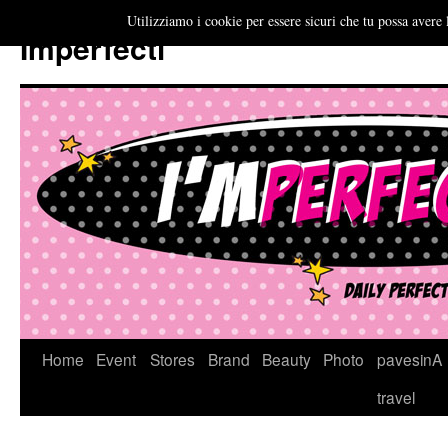
Utilizziamo i cookie per essere sicuri che tu possa avere 
Imperfecti
Vai
Home
Event
Stores
Brand
Beauty
Photo
pavesinA
al
travel
contenuto