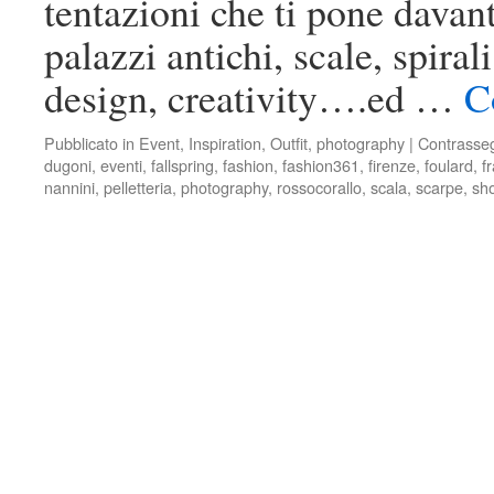
tentazioni che ti pone davan
palazzi antichi, scale, spirali
design, creativity….ed …
C
Pubblicato in
Event
,
Inspiration
,
Outfit
,
photography
|
Contrasse
dugoni
,
eventi
,
fallspring
,
fashion
,
fashion361
,
firenze
,
foulard
,
f
nannini
,
pelletteria
,
photography
,
rossocorallo
,
scala
,
scarpe
,
sh