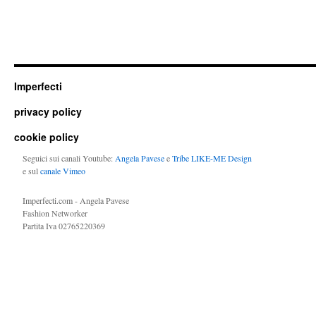
Imperfecti
privacy policy
cookie policy
Seguici sui canali Youtube:
Angela Pavese
e
Tribe LIKE-ME Design
e sul
canale Vimeo
Imperfecti.com - Angela Pavese
Fashion Networker
Partita Iva 02765220369