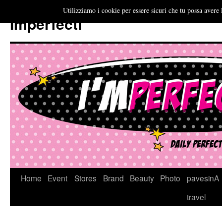
Utilizziamo i cookie per essere sicuri che tu possa avere 
Imperfecti
Vai
Home
Event
Stores
Brand
Beauty
Photo
pavesinA
al
travel
contenuto