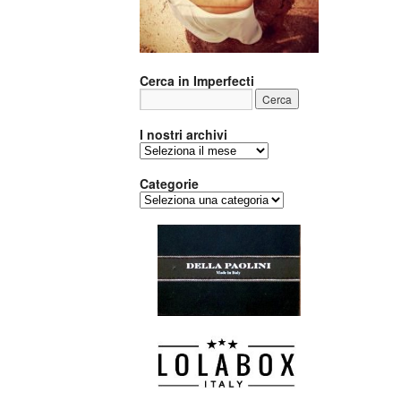
Cerca in Imperfecti
I nostri archivi
I
nostri
archivi
Categorie
Categorie