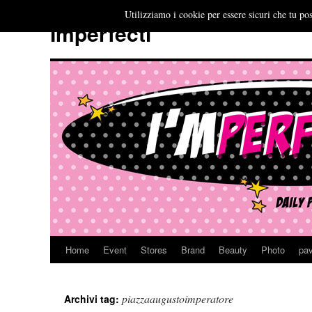
Utilizziamo i cookie per essere sicuri che tu pos
Imperfecti
Home
Event
Stores
Brand
Beauty
Photo
pav
Vai
al
piazzaaugustoimperatore
Archivi tag:
contenuto