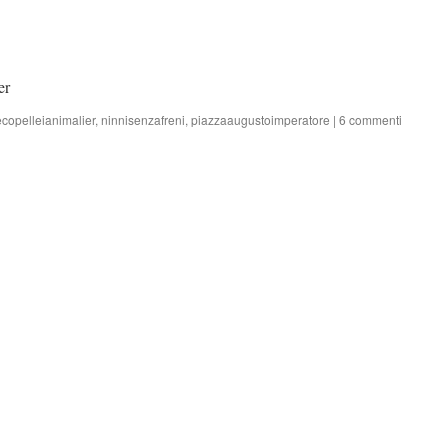
er
ecopelleianimalier
,
ninnisenzafreni
,
piazzaaugustoimperatore
|
6 commenti