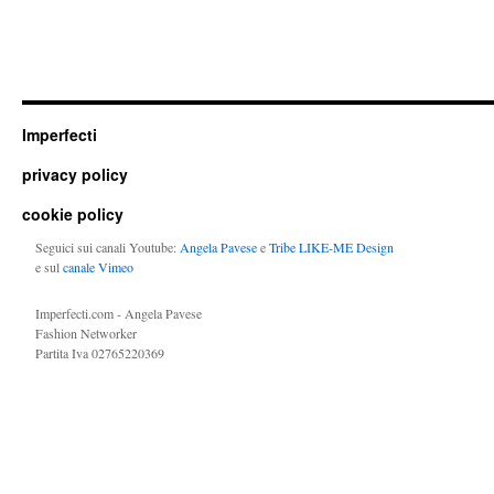
Imperfecti
privacy policy
cookie policy
Seguici sui canali Youtube:
Angela Pavese
e
Tribe LIKE-ME Design
e sul
canale Vimeo
Imperfecti.com - Angela Pavese
Fashion Networker
Partita Iva 02765220369