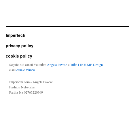
Imperfecti
privacy policy
cookie policy
Seguici sui canali Youtube:
Angela Pavese
e
Tribe LIKE-ME Design
e sul
canale Vimeo
Imperfecti.com - Angela Pavese
Fashion Networker
Partita Iva 02765220369