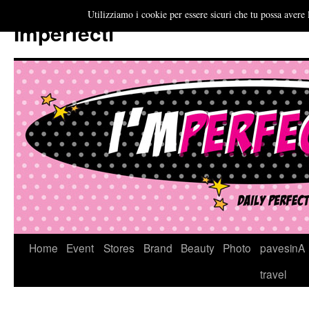
Utilizziamo i cookie per essere sicuri che tu possa avere 
Imperfecti
Vai
Home
Event
Stores
Brand
Beauty
Photo
pavesinA
al
travel
contenuto