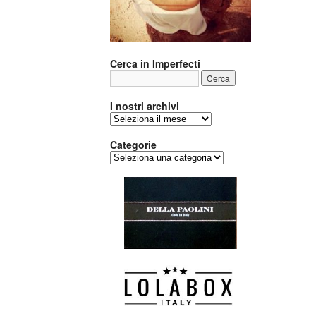
Cerca in Imperfecti
I nostri archivi
I
nostri
archivi
Categorie
Categorie