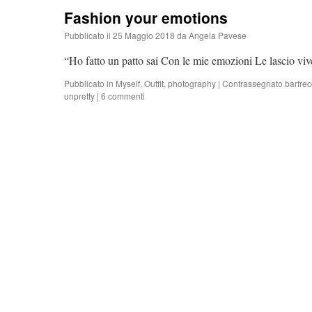
Fashion your emotions
Pubblicato il
25 Maggio 2018
da
Angela Pavese
“Ho fatto un patto sai Con le mie emozioni Le lascio vi
Pubblicato in
Myself
,
Outfit
,
photography
|
Contrassegnato
barfrec
unpretty
|
6 commenti