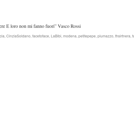
vere E loro non mi fanno fuori” Vasco Rossi
cia
,
CinziaSoldano
,
facetoface
,
LaBibi
,
modena
,
petitepepe
,
piumazzo
,
thsirtnera
,
t