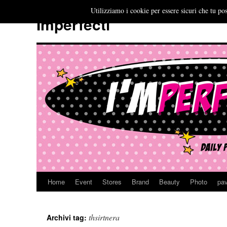
Utilizziamo i cookie per essere sicuri che tu pos
Imperfecti
Home
Event
Stores
Brand
Beauty
Photo
pav
Vai
al
thsirtnera
Archivi tag:
contenuto