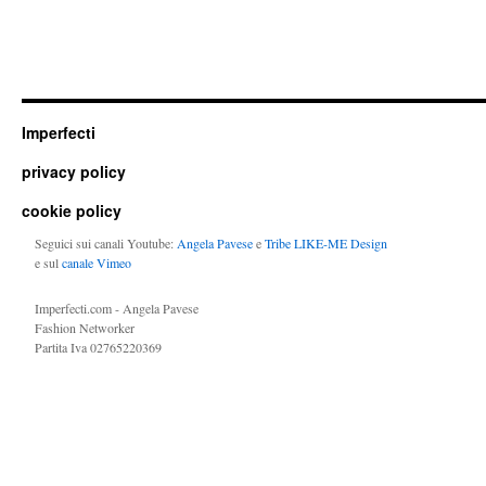
Imperfecti
privacy policy
cookie policy
Seguici sui canali Youtube:
Angela Pavese
e
Tribe LIKE-ME Design
e sul
canale Vimeo
Imperfecti.com - Angela Pavese
Fashion Networker
Partita Iva 02765220369