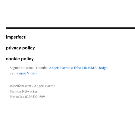
Imperfecti
privacy policy
cookie policy
Seguici sui canali Youtube:
Angela Pavese
e
Tribe LIKE-ME Design
e sul
canale Vimeo
Imperfecti.com - Angela Pavese
Fashion Networker
Partita Iva 02765220369