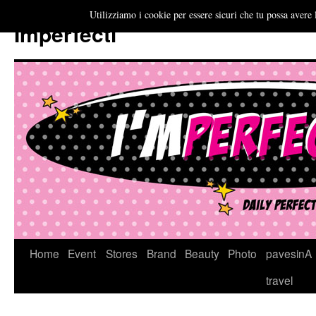
Utilizziamo i cookie per essere sicuri che tu possa avere 
Imperfecti
Vai
Home
Event
Stores
Brand
Beauty
Photo
pavesinA
al
travel
contenuto