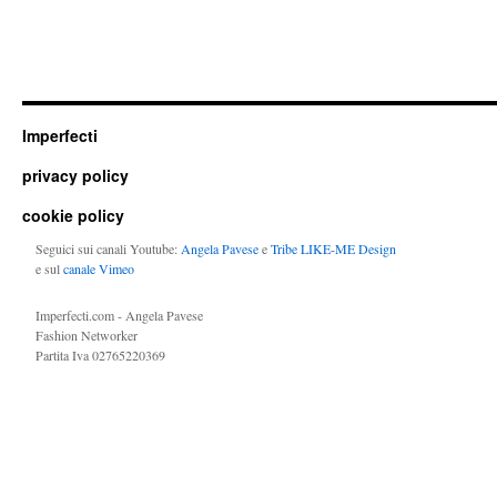
Imperfecti
privacy policy
cookie policy
Seguici sui canali Youtube:
Angela Pavese
e
Tribe LIKE-ME Design
e sul
canale Vimeo
Imperfecti.com - Angela Pavese
Fashion Networker
Partita Iva 02765220369