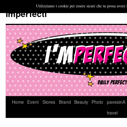
Utilizziamo i cookie per essere sicuri che tu possa avere 
Imperfecti
Vai
Home
Event
Stores
Brand
Beauty
Photo
pavesinA
al
travel
contenuto