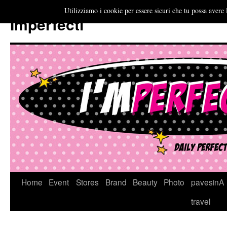
Utilizziamo i cookie per essere sicuri che tu possa avere 
Imperfecti
Vai
Home
Event
Stores
Brand
Beauty
Photo
pavesinA
al
travel
contenuto