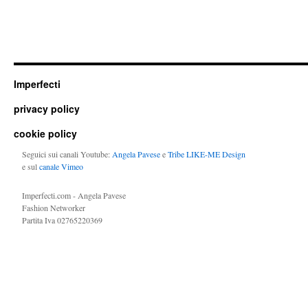
Imperfecti
privacy policy
cookie policy
Seguici sui canali Youtube:
Angela Pavese
e
Tribe LIKE-ME Design
e sul
canale Vimeo
Imperfecti.com - Angela Pavese
Fashion Networker
Partita Iva 02765220369