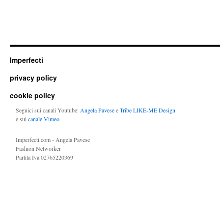
Imperfecti
privacy policy
cookie policy
Seguici sui canali Youtube:
Angela Pavese
e
Tribe LIKE-ME Design
e sul
canale Vimeo
Imperfecti.com - Angela Pavese
Fashion Networker
Partita Iva 02765220369