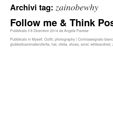
zainobewhy
Archivi tag:
Follow me & Think Pos
Pubblicato il
8 Dicembre 2014
da
Angela Pavese
Pubblicato in
Myself
,
Outfit
,
photography
|
Contrassegnato
bian
giubbettoanimalieroferlia
,
hat
,
ofelia
,
shoes
,
sorel
,
whiteandred
,