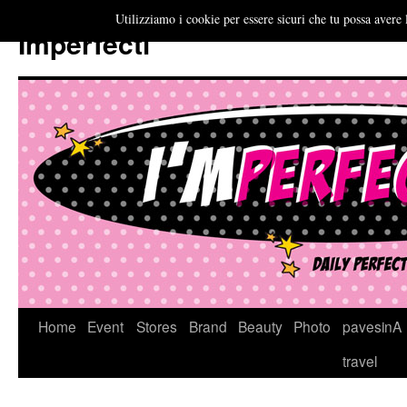
Utilizziamo i cookie per essere sicuri che tu possa avere 
Imperfecti
Vai
Home
Event
Stores
Brand
Beauty
Photo
pavesinA
al
travel
contenuto