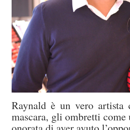
Raynald è un vero artista c
mascara, gli ombretti come u
onorata di aver avuto l’oppo