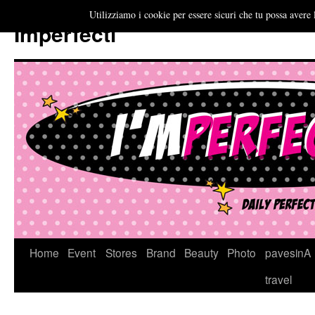
Utilizziamo i cookie per essere sicuri che tu possa avere 
Imperfecti
Vai
Home
Event
Stores
Brand
Beauty
Photo
pavesinA
al
travel
contenuto