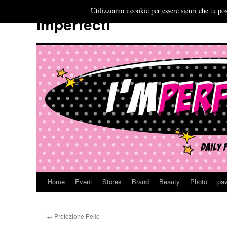
Utilizziamo i cookie per essere sicuri che tu pos
Imperfecti
Home
Event
Stores
Brand
Beauty
Photo
pav
Vai
al
←
Protezione Pelle
contenuto