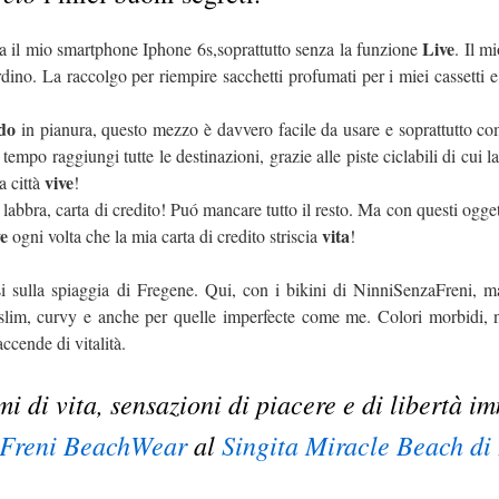
Live
 il mio smartphone Iphone 6s,soprattutto senza la funzione
. Il mi
rdino. La raccolgo per riempire sacchetti profumati per i miei cassetti 
do
in pianura, questo mezzo è davvero facile da usare e soprattutto c
tempo raggiungi tutte le destinazioni, grazie alle piste ciclabili di cui la
vive
a città
!
labbra, carta di credito! Puó mancare tutto il resto. Ma con questi ogge
ve
vita
ogni volta che la mia carta di credito striscia
!
 sulla spiaggia di Fregene. Qui, con i bikini di NinniSenzaFreni, ma
slim, curvy e anche per quelle imperfecte come me. Colori morbidi, nat
accende di vitalità.
 di vita, sensazioni di piacere e di libertà i
aFreni BeachWear
al
Singita Miracle Beach d