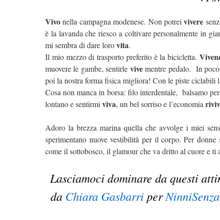
Vivo
vivere
nella campagna modenese. Non potrei
senza
è la lavanda che riesco a coltivare personalmente in gia
vita
mi sembra di dare loro
.
Viven
Il mio mezzo di trasporto preferito è la bicicletta.
vive
muovere le gambe, sentirle
mentre pedalo.
In poco 
poi la nostra forma fisica migliora! Con le piste ciclabili l
Cosa non manca in borsa: filo interdentale, balsamo per 
viva
rivi
lontano e sentirmi
, un bel sorriso e l’economia
Adoro la brezza marina quella che avvolge i miei sensi
sperimentano nuove vestibilità per il corpo. Per donne 
come il sottobosco, il glamour che va dritto al cuore e ti 
Lasciamoci dominare da questi attimi
da
Chiara Gasbarri
per
NinniSenz