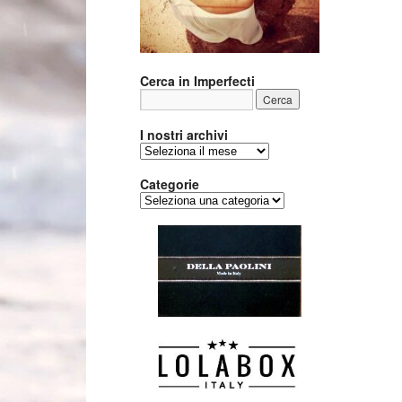
Cerca in Imperfecti
I nostri archivi
I
nostri
archivi
Categorie
Categorie