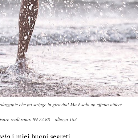
volazzante che mi stringe in girovita! Ma è solo un effetto ottico!
sure reali sono: 89.72.88 – altezza 163
velo
i miei buoni segreti.