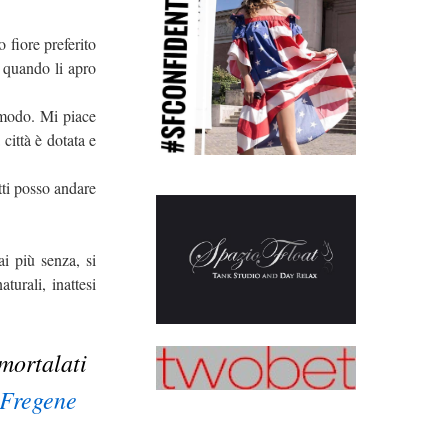
o fiore preferito
e quando li apro
omodo. Mi piace
 città è dotata e
tti posso andare
i più senza, si
urali, inattesi
mmortalati
i Fregene