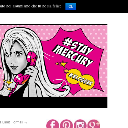
sito noi assumiamo che tu ne sia felice.
Ok
 Limiti Formali
→