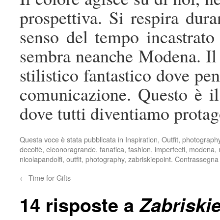
prospettiva. Si respira dur
senso del tempo incastrato
sembra neanche Modena. Il c
stilistico fantastico dove pe
comunicazione. Questo è il
dove tutti diventiamo protag
Questa voce è stata pubblicata in
Inspiration
,
Outfit
,
photograph
decoltè
,
eleonoragrande
,
fanatica
,
fashion
,
imperfecti
,
modena
,
nicolapandolfi
,
outfit
,
photography
,
zabriskiepoint
. Contrassegna 
←
Time for Gifts
14 risposte a
Zabriskie