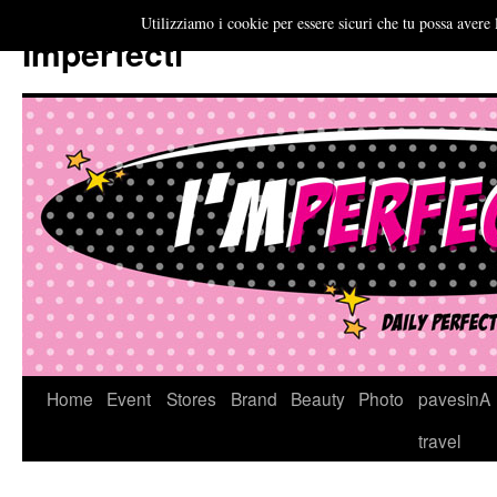
Utilizziamo i cookie per essere sicuri che tu possa avere 
Imperfecti
Vai
Home
Event
Stores
Brand
Beauty
Photo
pavesinA
al
travel
contenuto