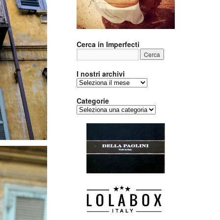
Cerca in Imperfecti
I nostri archivi
I
nostri
archivi
Categorie
Categorie