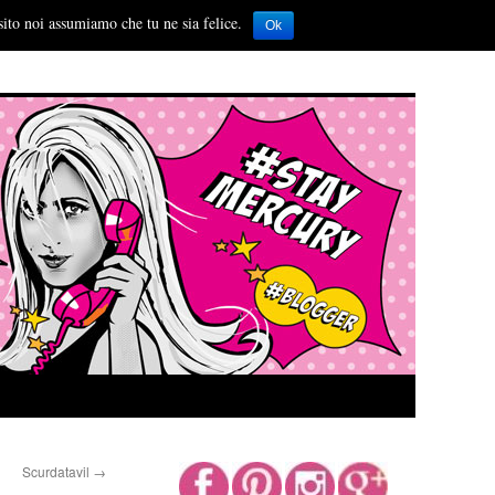
sito noi assumiamo che tu ne sia felice.
Ok
Scurdatavil
→