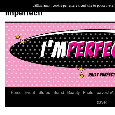
Utilizziamo i cookie per essere sicuri che tu possa avere 
Imperfecti
Vai
Home
Event
Stores
Brand
Beauty
Photo
pavesinA
al
travel
contenuto