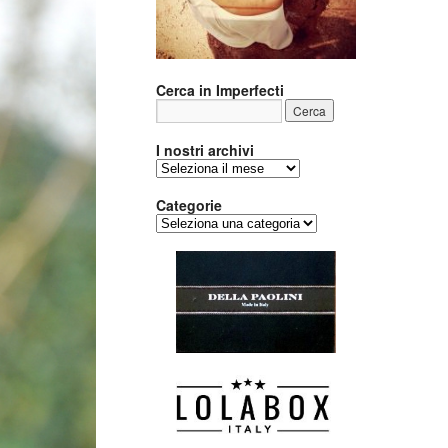
Cerca in Imperfecti
I nostri archivi
I
nostri
archivi
Categorie
Categorie