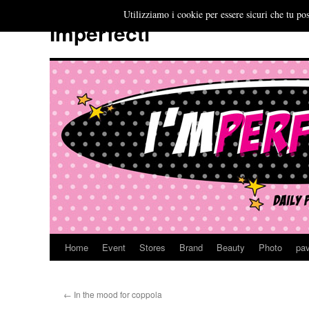
Utilizziamo i cookie per essere sicuri che tu pos
Imperfecti
Home
Event
Stores
Brand
Beauty
Photo
pav
Vai
al
←
In the mood for coppola
contenuto