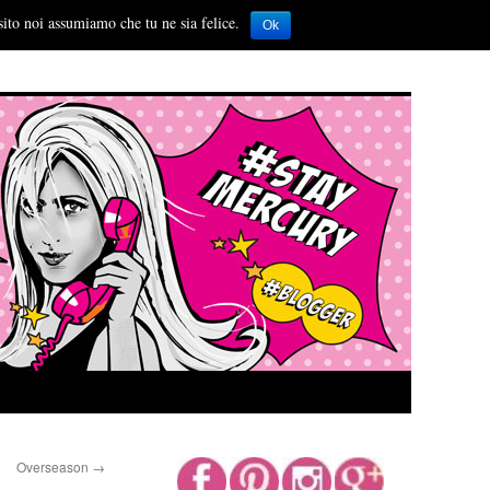
sito noi assumiamo che tu ne sia felice.
Ok
Overseason
→