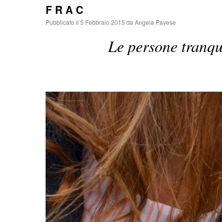
F R A C
Pubblicato il
5 Febbraio 2015
da
Angela Pavese
Le persone tranqu