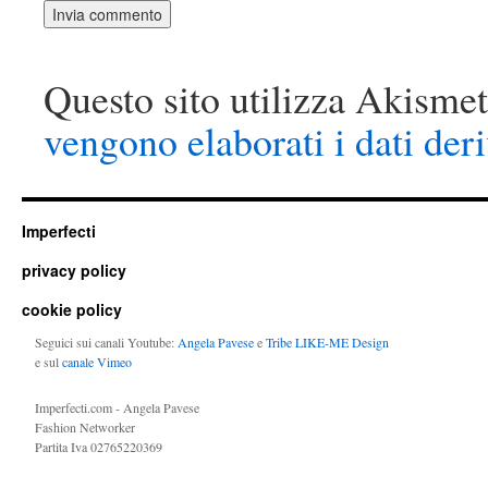
Questo sito utilizza Akismet
vengono elaborati i dati der
Imperfecti
privacy policy
cookie policy
Seguici sui canali Youtube:
Angela Pavese
e
Tribe LIKE-ME Design
e sul
canale Vimeo
Imperfecti.com - Angela Pavese
Fashion Networker
Partita Iva 02765220369