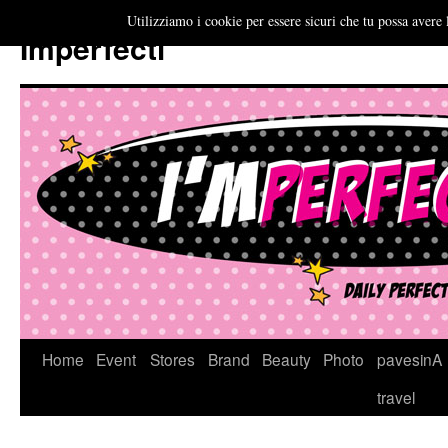
Utilizziamo i cookie per essere sicuri che tu possa avere 
Imperfecti
Vai
Home
Event
Stores
Brand
Beauty
Photo
pavesinA
al
travel
contenuto