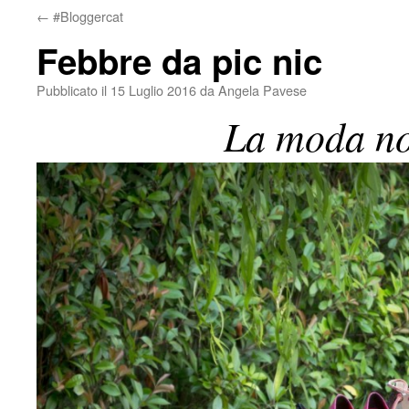
←
#Bloggercat
Febbre da pic nic
Pubblicato il
15 Luglio 2016
da
Angela Pavese
La moda no