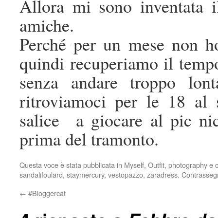
Allora mi sono inventata i
amiche.
Perché per un mese non ho
quindi recuperiamo il temp
senza andare troppo lont
ritroviamoci per le 18 al s
salice a giocare al pic nic
prima del tramonto.
Questa voce è stata pubblicata in
Myself
,
Outfit
,
photography
e c
sandalifoulard
,
staymercury
,
vestopazzo
,
zaradress
. Contrasseg
←
#Bloggercat