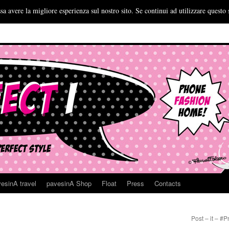
sa avere la migliore esperienza sul nostro sito. Se continui ad utilizzare questo 
esinA travel
pavesinA Shop
Float
Press
Contacts
Post – it – #