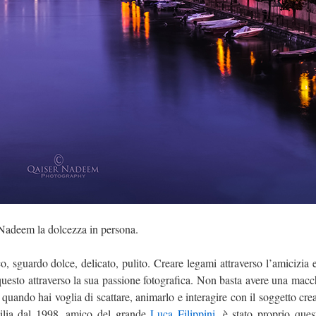
r Nadeem la dolcezza in persona.
 sguardo dolce, delicato, pulito. Creare legami attraverso l’amicizia 
esto attraverso la sua passione fotografica. Non basta avere una macch
o quando hai voglia di scattare, animarlo e interagire con il soggetto c
milia dal 1998, amico del grande
Luca Filippini
, è stato proprio ques