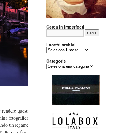
Cerca in Imperfecti
I nostri archivi
I
nostri
archivi
Categorie
Categorie
e rendere questi
ina fotografica
reando un legame
t’ultimo a farci