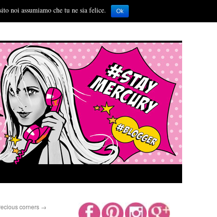
sito noi assumiamo che tu ne sia felice.
Ok
Precious corners
→