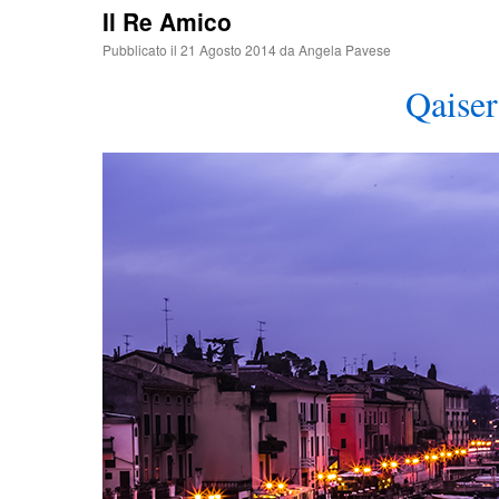
Il Re Amico
Pubblicato il
21 Agosto 2014
da
Angela Pavese
Qaiser