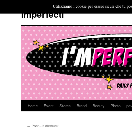
Utilizziamo i cookie per essere sicuri che tu pos
Imperfecti
Home
Event
Stores
Brand
Beauty
Photo
pav
Vai
al
←
Post – it #ledudu’
contenuto