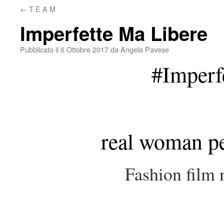
←
T E A M
Imperfette Ma Libere
Pubblicato il
6 Ottobre 2017
da
Angela Pavese
#Imperf
real woman p
Fashion film 