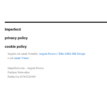
Imperfecti
privacy policy
cookie policy
Seguici sui canali Youtube:
Angela Pavese
e
Tribe LIKE-ME Design
e sul
canale Vimeo
Imperfecti.com - Angela Pavese
Fashion Networker
Partita Iva 02765220369