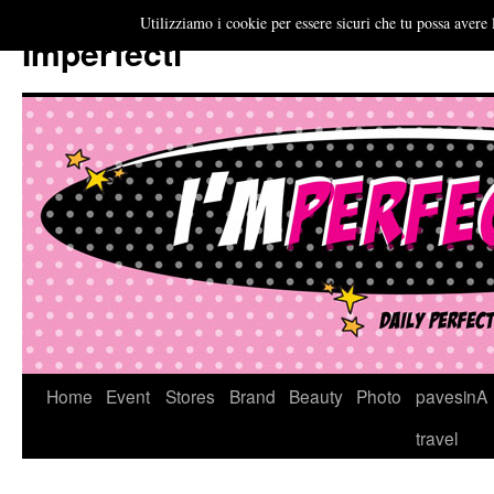
Utilizziamo i cookie per essere sicuri che tu possa avere 
Imperfecti
Vai
Home
Event
Stores
Brand
Beauty
Photo
pavesinA
al
travel
contenuto