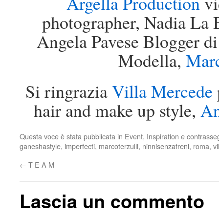
Argella Production
vi
photographer, Nadia La 
Angela Pavese Blogger di
Modella,
Marc
Si ringrazia
Villa Mercede
hair and make up style,
An
Questa voce è stata pubblicata in
Event
,
Inspiration
e contrasse
ganeshastyle
,
imperfecti
,
marcoterzulli
,
ninnisenzafreni
,
roma
,
v
←
T E A M
Lascia un commento