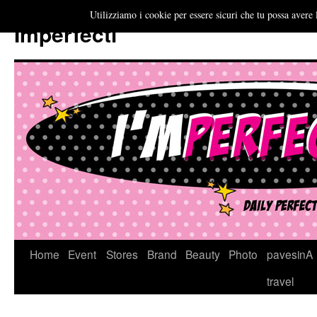
Utilizziamo i cookie per essere sicuri che tu possa avere 
Imperfecti
Vai
Home
Event
Stores
Brand
Beauty
Photo
pavesinA
al
travel
contenuto