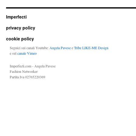
Imperfecti
privacy policy
cookie policy
Seguici sui canali Youtube:
Angela Pavese
e
Tribe LIKE-ME Design
e sul
canale Vimeo
Imperfecti.com - Angela Pavese
Fashion Networker
Partita Iva 02765220369