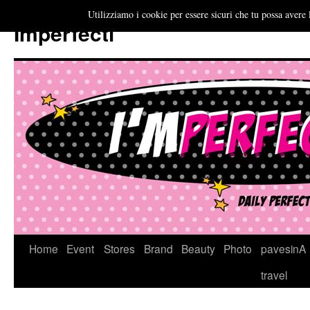
Utilizziamo i cookie per essere sicuri che tu possa avere 
Imperfecti
Vai
Home
Event
Stores
Brand
Beauty
Photo
pavesinA
al
travel
contenuto