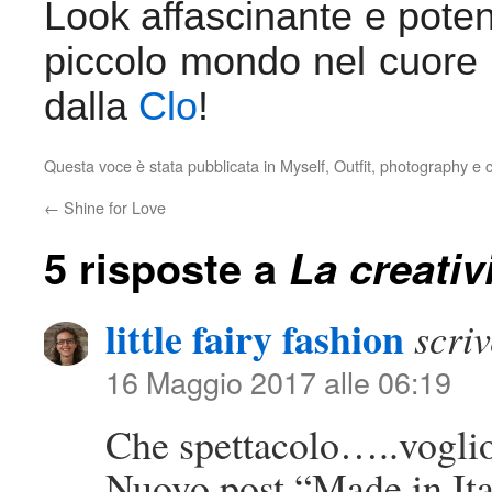
Look affascinante e poten
piccolo mondo nel cuore 
dalla
Clo
!
Questa voce è stata pubblicata in
Myself
,
Outfit
,
photography
e c
←
Shine for Love
5 risposte a
La creativ
little fairy fashion
scriv
16 Maggio 2017 alle 06:19
Che spettacolo…..voglio
Nuovo post “Made in Ita