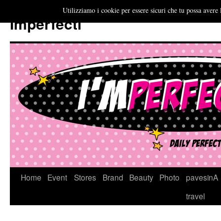
Utilizziamo i cookie per essere sicuri che tu possa avere 
Imperfecti
Vai
Home
Event
Stores
Brand
Beauty
Photo
pavesinA
al
travel
contenuto