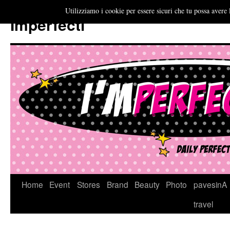
Utilizziamo i cookie per essere sicuri che tu possa avere 
Imperfecti
Vai
Home
Event
Stores
Brand
Beauty
Photo
pavesinA
al
travel
contenuto