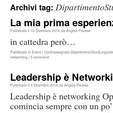
DipartimentoStu
Archivi tag:
La mia prima esperienz
Pubblicato il
19 Dicembre 2016
da
Angela Pavese
in cattedra però…
Pubblicato in
Event
|
Contrassegnato
DipartimentoStudiLinguistic
networking
|
5 commenti
Leadership è Network
Pubblicato il
5 Dicembre 2016
da
Angela Pavese
Leadership è networking Op
comincia sempre con un po’ d