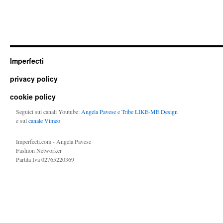
Imperfecti
privacy policy
cookie policy
Seguici sui canali Youtube:
Angela Pavese
e
Tribe LIKE-ME Design
e sul
canale Vimeo
Imperfecti.com - Angela Pavese
Fashion Networker
Partita Iva 02765220369