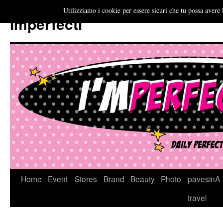
Utilizziamo i cookie per essere sicuri che tu possa avere 
Imperfecti
Vai
Home
Event
Stores
Brand
Beauty
Photo
pavesinA
al
travel
contenuto