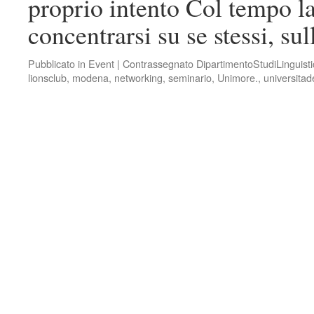
proprio intento Col tempo la
concentrarsi su se stessi, su
Pubblicato in
Event
|
Contrassegnato
DipartimentoStudiLinguistic
lionsclub
,
modena
,
networking
,
seminario
,
Unimore.
,
universita