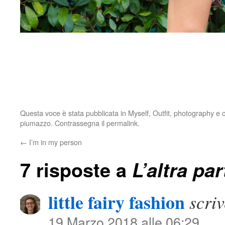
Questa voce è stata pubblicata in
Myself
,
Outfit
,
photography
e c
piumazzo
. Contrassegna il
permalink
.
←
I’m in my person
7 risposte a
L’altra pa
little fairy fashion
scriv
19 Marzo 2018 alle 06:29