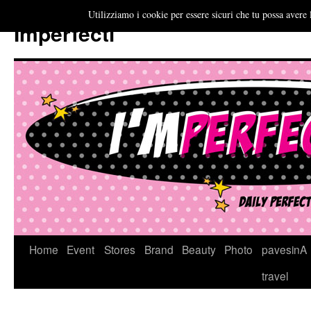
Utilizziamo i cookie per essere sicuri che tu possa avere 
Imperfecti
Vai
Home
Event
Stores
Brand
Beauty
Photo
pavesinA
al
travel
contenuto