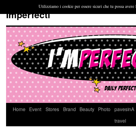
Utilizziamo i cookie per essere sicuri che tu possa avere 
Imperfecti
Vai
Home
Event
Stores
Brand
Beauty
Photo
pavesinA
al
travel
contenuto