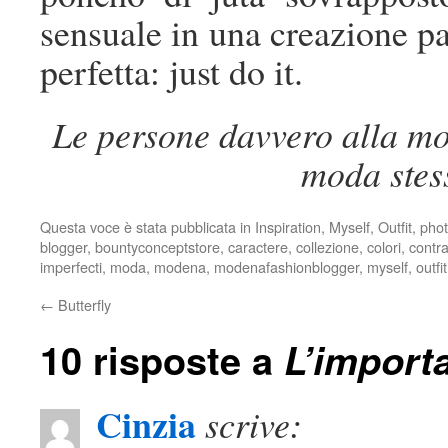
sensuale in una creazione par
perfetta: just do it.
Le persone davvero alla mo
moda stes
Questa voce è stata pubblicata in
Inspiration
,
Myself
,
Outfit
,
pho
blogger
,
bountyconceptstore
,
caractere
,
collezione
,
colori
,
contra
imperfecti
,
moda
,
modena
,
modenafashionblogger
,
myself
,
outfit
←
Butterfly
10 risposte a
L’import
Cinzia
scrive: