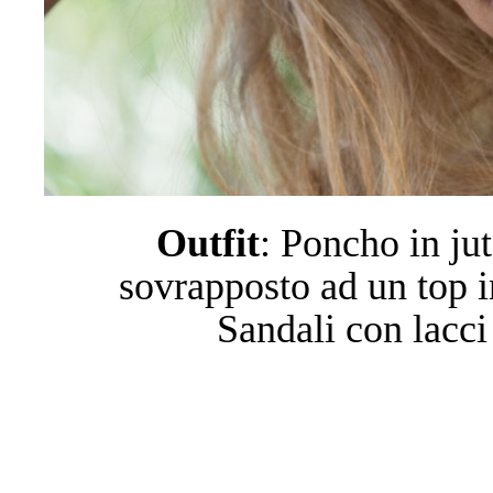
O
utfit
: Poncho in jut
sovrapposto ad un top in
Sandali con lacc